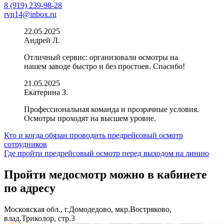
8 (919) 239-98-28
rvn14@inbox.ru
22.05.2025
Андрей Л.
Отличный сервис: организовали осмотры на
нашем заводе быстро и без простоев. Спасибо!
21.05.2025
Екатерина З.
Профессиональная команда и прозрачные условия.
Осмотры проходят на высшем уровне.
Навигация
Кто и когда обязан проводить предрейсовый осмотр
сотрудников
по
Где пройти предрейсовый осмотр перед выходом на линию
записям
Пройти медосмотр можно в кабинете
по адресу
Московская обл., г.Домодедово, мкр.Востряково,
влад.Триколор, стр.3