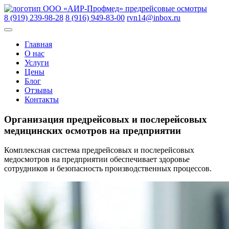
Skip
ООО «АИР-Профмед»
предрейсовые осмотры
to
8 (919) 239-98-28
8 (916) 949-83-00
rvn14@inbox.ru
content
Главная
О нас
Услуги
Цены
Блог
Отзывы
Контакты
Организация предрейсовых и послерейсовых
медицинских осмотров на предприятии
Комплексная система предрейсовых и послерейсовых
медосмотров на предприятии обеспечивает здоровье
сотрудников и безопасность производственных процессов.