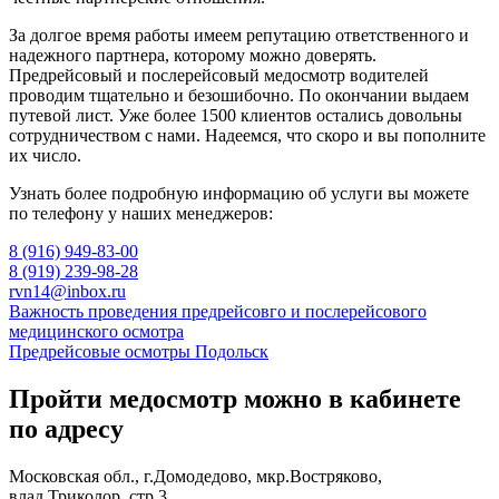
За долгое время работы имеем репутацию ответственного и
надежного партнера, которому можно доверять.
Предрейсовый и послерейсовый медосмотр водителей
проводим тщательно и безошибочно. По окончании выдаем
путевой лист. Уже более 1500 клиентов остались довольны
сотрудничеством с нами. Надеемся, что скоро и вы пополните
их число.
Узнать более подробную информацию об услуги вы можете
по телефону у наших менеджеров:
8 (916) 949-83-00
8 (919) 239-98-28
rvn14@inbox.ru
Навигация
Важность проведения предрейсовго и послерейсового
медицинского осмотра
по
Предрейсовые осмотры Подольск
записям
Пройти медосмотр можно в кабинете
по адресу
Московская обл., г.Домодедово, мкр.Востряково,
влад.Триколор, стр.3