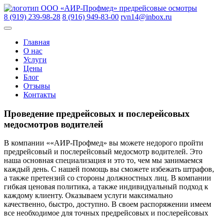
Skip
ООО «АИР-Профмед»
предрейсовые осмотры
to
8 (919) 239-98-28
8 (916) 949-83-00
rvn14@inbox.ru
content
Главная
О нас
Услуги
Цены
Блог
Отзывы
Контакты
Проведение предрейсовых и послерейсовых
медосмотров водителей
В компании ««АИР-Профмед» вы можете недорого пройти
предрейсовый и послерейсовый медосмотр водителей. Это
наша основная специализация и это то, чем мы занимаемся
каждый день. С нашей помощь вы сможете избежать штрафов,
а также претензий со стороны должностных лиц. В компании
гибкая ценовая политика, а также индивидуальный подход к
каждому клиенту. Оказываем услуги максимально
качественно, быстро, доступно. В своем распоряжении имеем
все необходимое для точных предрейсовых и послерейсовых