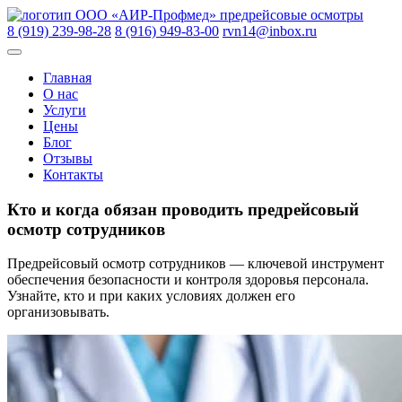
Skip
ООО «АИР-Профмед»
предрейсовые осмотры
to
8 (919) 239-98-28
8 (916) 949-83-00
rvn14@inbox.ru
content
Главная
О нас
Услуги
Цены
Блог
Отзывы
Контакты
Кто и когда обязан проводить предрейсовый
осмотр сотрудников
Предрейсовый осмотр сотрудников — ключевой инструмент
обеспечения безопасности и контроля здоровья персонала.
Узнайте, кто и при каких условиях должен его
организовывать.