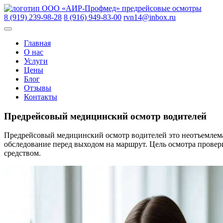
Skip
ООО «АИР-Профмед»
предрейсовые осмотры
to
8 (919) 239-98-28
8 (916) 949-83-00
rvn14@inbox.ru
content
Главная
О нас
Услуги
Цены
Блог
Отзывы
Контакты
Предрейсовый медицинский осмотр водителей
Предрейсовый медицинский осмотр водителей это неотъемлемая
обследование перед выходом на маршрут. Цель осмотра провер
средством.