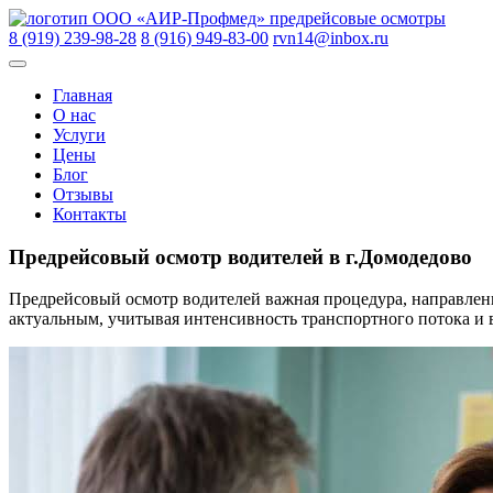
Skip
ООО «АИР-Профмед»
предрейсовые осмотры
to
8 (919) 239-98-28
8 (916) 949-83-00
rvn14@inbox.ru
content
Главная
О нас
Услуги
Цены
Блог
Отзывы
Контакты
Предрейсовый осмотр водителей в г.Домодедово
Предрейсовый осмотр водителей важная процедура, направленн
актуальным, учитывая интенсивность транспортного потока и 