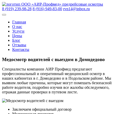
Skip
ООО «АИР-Профмед»
предрейсовые осмотры
to
8 (919) 239-98-28
8 (916) 949-83-00
rvn14@inbox.ru
content
Главная
О нас
Услуги
Цены
Блог
Отзывы
Контакты
Медосмотр водителей с выездом в Домодедово
Специалисты компании АИР Профмед предлагают
профессиональный и оперативный медицинский осмотр в
наших кабинетах в г. Домодедово и в Подольском районе. Мы
выявим любые причины, которые могут помешать безопасной
работе водителя, подробно изучив все жалобы обследуемого,
отражая данные проверки в путевом листе.
Заключаем официальный договор
Медицинская лицензия