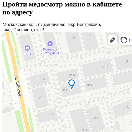
записям
Пройти медосмотр можно в кабинете
по адресу
Московская обл., г.Домодедово, мкр.Востряково,
влад.Триколор, стр.3