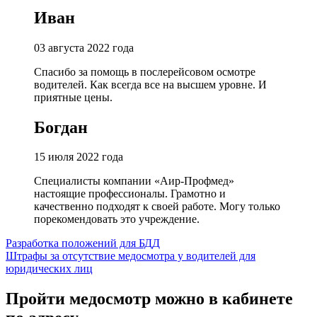
Иван
03 августа 2022 года
Спасибо за помощь в послерейсовом осмотре
водителей. Как всегда все на высшем уровне. И
приятные цены.
Богдан
15 июля 2022 года
Специалисты компании «Аир-Профмед»
настоящие профессионалы. Грамотно и
качественно подходят к своей работе. Могу только
порекомендовать это учреждение.
Навигация
Разработка положений для БДД
Штрафы за отсутствие медосмотра у водителей для
по
юридических лиц
записям
Пройти медосмотр можно в кабинете