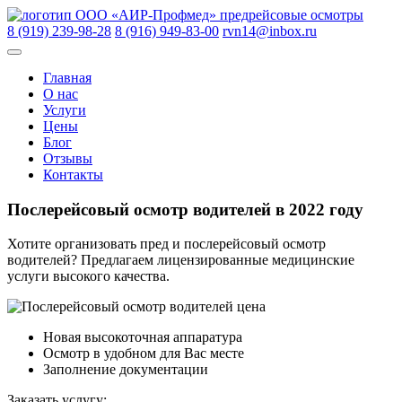
Skip
ООО «АИР-Профмед»
предрейсовые осмотры
to
8 (919) 239-98-28
8 (916) 949-83-00
rvn14@inbox.ru
content
Главная
О нас
Услуги
Цены
Блог
Отзывы
Контакты
Послерейсовый осмотр водителей в 2022 году
Хотите организовать пред и послерейсовый осмотр
водителей? Предлагаем лицензированные медицинские
услуги высокого качества.
Новая высокоточная аппаратура
Осмотр в удобном для Вас месте
Заполнение документации
Заказать услугу: