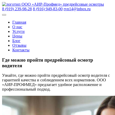
Skip
ООО «АИР-Профмед»
предрейсовые осмотры
to
8 (919) 239-98-28
8 (916) 949-83-00
rvn14@inbox.ru
content
Главная
О нас
Услуги
Цены
Блог
Отзывы
Контакты
Где можно пройти предрейсовый осмотр
водителя
Узнайте, где можно пройти предрейсовый осмотр водителя с
гарантией качества и соблюдением всех нормативов. ООО
«АИР-ПРОФМЕД» предлагает удобное расположение и
профессиональный подход.