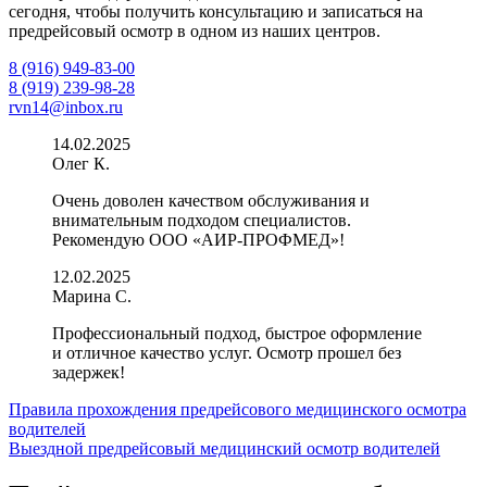
сегодня, чтобы получить консультацию и записаться на
предрейсовый осмотр в одном из наших центров.
8 (916) 949-83-00
8 (919) 239-98-28
rvn14@inbox.ru
14.02.2025
Олег К.
Очень доволен качеством обслуживания и
внимательным подходом специалистов.
Рекомендую ООО «АИР-ПРОФМЕД»!
12.02.2025
Марина С.
Профессиональный подход, быстрое оформление
и отличное качество услуг. Осмотр прошел без
задержек!
Навигация
Правила прохождения предрейсового медицинского осмотра
водителей
по
Выездной предрейсовый медицинский осмотр водителей
записям