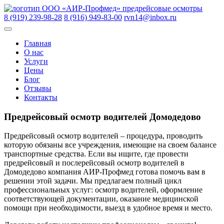
Skip
ООО «АИР-Профмед»
предрейсовые осмотры
to
8 (919) 239-98-28
8 (916) 949-83-00
rvn14@inbox.ru
content
Главная
О нас
Услуги
Цены
Блог
Отзывы
Контакты
Предрейсовый осмотр водителей Домодедово
Предрейсовый осмотр водителей – процедура, проводить
которую обязаны все учреждения, имеющие на своем балансе
транспортные средства. Если вы ищите, где провести
предрейсовый и послерейсовый осмотр водителей в
Домодедово компания АИР-Профмед готова помочь вам в
решении этой задачи. Мы предлагаем полный цикл
профессиональных услуг: осмотр водителей, оформление
соответствующей документации, оказание медицинской
помощи при необходимости, выезд в удобное время и место.