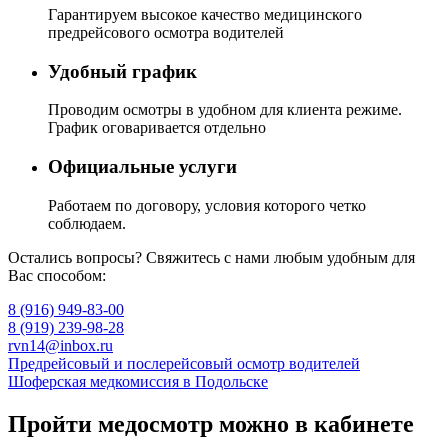
Гарантируем высокое качество медицинского
предрейсового осмотра водителей
Удобный график
Проводим осмотры в удобном для клиента режиме.
График оговаривается отдельно
Официальные услуги
Работаем по договору, условия которого четко
соблюдаем.
Остались вопросы? Свяжитесь с нами любым удобным для
Вас способом:
8 (916) 949-83-00
8 (919) 239-98-28
rvn14@inbox.ru
Навигация
Предрейсовый и послерейсовый осмотр водителей
Шоферская медкомиссия в Подольске
по
записям
Пройти медосмотр можно в кабинете