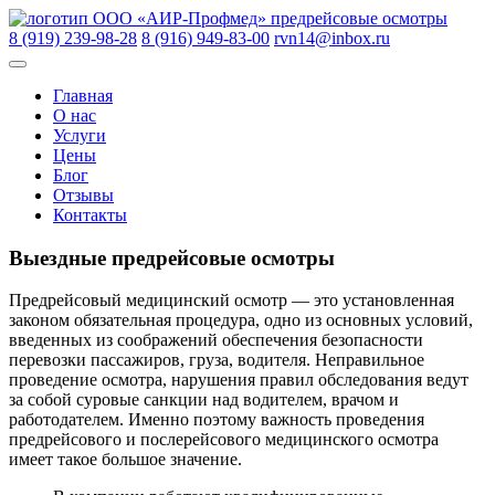
Skip
ООО «АИР-Профмед»
предрейсовые осмотры
to
8 (919) 239-98-28
8 (916) 949-83-00
rvn14@inbox.ru
content
Главная
О нас
Услуги
Цены
Блог
Отзывы
Контакты
Выездные предрейсовые осмотры
Предрейсовый медицинский осмотр — это установленная
законом обязательная процедура, одно из основных условий,
введенных из соображений обеспечения безопасности
перевозки пассажиров, груза, водителя. Неправильное
проведение осмотра, нарушения правил обследования ведут
за собой суровые санкции над водителем, врачом и
работодателем. Именно поэтому важность проведения
предрейсового и послерейсового медицинского осмотра
имеет такое большое значение.