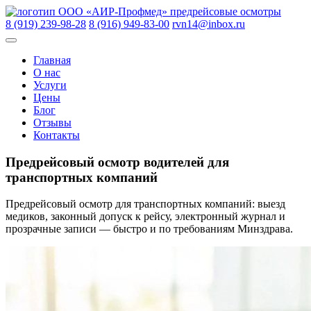
Skip
ООО «АИР-Профмед»
предрейсовые осмотры
to
8 (919) 239-98-28
8 (916) 949-83-00
rvn14@inbox.ru
content
Главная
О нас
Услуги
Цены
Блог
Отзывы
Контакты
Предрейсовый осмотр водителей для
транспортных компаний
Предрейсовый осмотр для транспортных компаний: выезд
медиков, законный допуск к рейсу, электронный журнал и
прозрачные записи — быстро и по требованиям Минздрава.