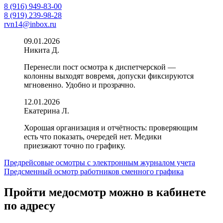
8 (916) 949-83-00
8 (919) 239-98-28
rvn14@inbox.ru
09.01.2026
Никита Д.
Перенесли пост осмотра к диспетчерской —
колонны выходят вовремя, допуски фиксируются
мгновенно. Удобно и прозрачно.
12.01.2026
Екатерина Л.
Хорошая организация и отчётность: проверяющим
есть что показать, очередей нет. Медики
приезжают точно по графику.
Навигация
Предрейсовые осмотры с электронным журналом учета
Предсменный осмотр работников сменного графика
по
записям
Пройти медосмотр можно в кабинете
по адресу