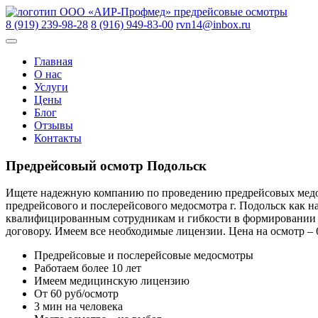
Skip
ООО «АИР-Профмед»
предрейсовые осмотры
to
8 (919) 239-98-28
8 (916) 949-83-00
rvn14@inbox.ru
content
Главная
О нас
Услуги
Цены
Блог
Отзывы
Контакты
Предрейсовый осмотр Подольск
Ищете надежную компанию по проведению предрейсовых медосм
предрейсового и послерейсового медосмотра г. Подольск как н
квалифицированным сотрудникам и гибкости в формировании 
договору. Имеем все необходимые лицензии. Цена на осмотр – 6
Предрейсовые и послерейсовые медосмотры
Работаем более 10 лет
Имеем медицинскую лицензию
От 60 руб/осмотр
3 мин на человека