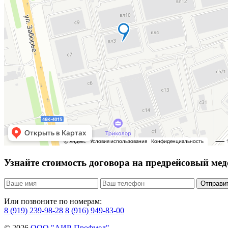
Узнайте стоимость договора на предрейсовый ме
Отправи
Или позвоните по номерам:
8 (919) 239-98-28
8 (916) 949-83-00
© 2026
ООО "АИР-Профмед"