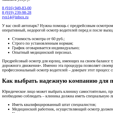
8 (916) 949-83-00
8 (919) 239-98-28
rvn14@inbox.ru
У вас свой автопарк? Нужна помощь с предрейсовым осмотром
оперативный, недорогой осмотр водителей перед и после выход
Стоимость осмотра от 60 руб.;
Строго по установленным нормам;
График оговаривается индивидуально;
Опытный медицинский персонал.
Предрейсовый осмотр для юрлиц, имеющих на своем балансе тр
дорожного движения». Именно эта процедура позволяет своевре
профессиональный осмотр водителей – доверьте этот процесс
Как выбрать надежную компанию для п
Юридическое лицо может выбрать клинику самостоятельно, при э
необходимо соблюдать – клиника должна иметь специальную л
Иметь квалифицированный штат специалистов;
Медицинский работник, осуществляющий осмотр должен 