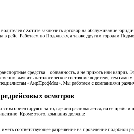
 водителей? Хотите заключить договор на обслуживание юриди
а в рейс. Работаем по Подольску, а также другим городам Подмо
анспортные средства – обязанность, а не прихоть или каприз. 
менно выявить патологическое состояние водителя, тем самым п
 специалистам «АирПрофМед». Мы работаем с компаниями различ
редрейсовых осмотров
том ориентируясь на то, где она располагается, на ее прайс и 
ицензию. Кроме этого, компания должна:
иметь соответствующее разрешение на проведение подобной ра