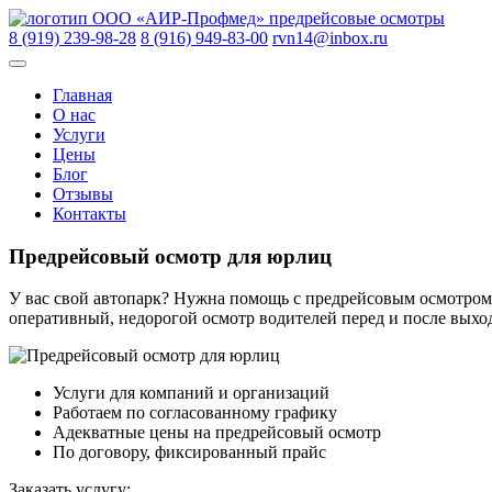
Skip
ООО «АИР-Профмед»
предрейсовые осмотры
to
8 (919) 239-98-28
8 (916) 949-83-00
rvn14@inbox.ru
content
Главная
О нас
Услуги
Цены
Блог
Отзывы
Контакты
Предрейсовый осмотр для юрлиц
У вас свой автопарк? Нужна помощь с предрейсовым осмотром
оперативный, недорогой осмотр водителей перед и после выход
Услуги для компаний и организаций
Работаем по согласованному графику
Адекватные цены на предрейсовый осмотр
По договору, фиксированный прайс
Заказать услугу: