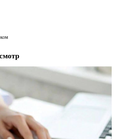
рком
осмотр