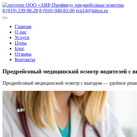
Skip
ООО «АИР-Профмед»
предрейсовые осмотры
to
8 (919) 239-98-28
8 (916) 949-83-00
rvn14@inbox.ru
content
Главная
О нас
Услуги
Цены
Блог
Отзывы
Контакты
Предрейсовый медицинский осмотр водителей с 
Предрейсовый медицинский осмотр с выездом — удобное решени