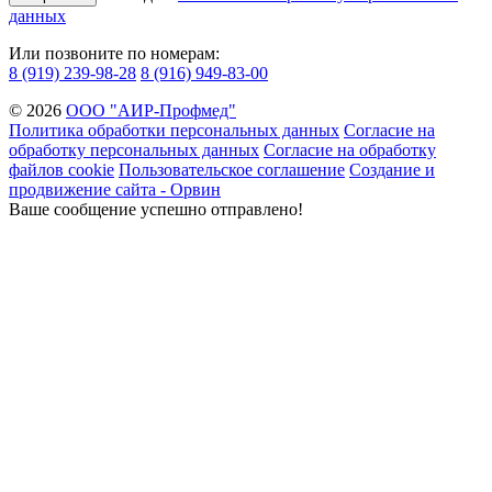
данных
Или позвоните по номерам:
8 (919) 239-98-28
8 (916) 949-83-00
© 2026
ООО "АИР-Профмед"
Политика обработки персональных данных
Согласие на
обработку персональных данных
Согласие на обработку
файлов cookie
Пользовательское соглашение
Создание и
продвижение сайта - Орвин
Ваше сообщение успешно отправлено!