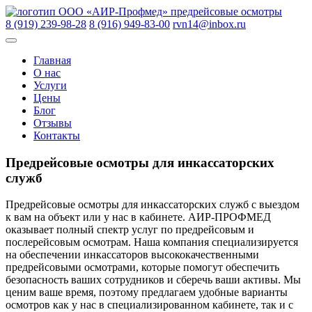
Skip
ООО «АИР-Профмед»
предрейсовые осмотры
to
8 (919) 239-98-28
8 (916) 949-83-00
rvn14@inbox.ru
content
Главная
О нас
Услуги
Цены
Блог
Отзывы
Контакты
Предрейсовые осмотры для инкассаторских
служб
Предрейсовые осмотры для инкассаторских служб с выездом
к вам на объект или у нас в кабинете. АИР-ПРОФМЕД
оказывает полный спектр услуг по предрейсовым и
послерейсовым осмотрам. Наша компания специализируется
на обеспечении инкассаторов высококачественными
предрейсовыми осмотрами, которые помогут обеспечить
безопасность ваших сотрудников и сберечь ваши активы. Мы
ценим ваше время, поэтому предлагаем удобные варианты
осмотров как у нас в специализированном кабинете, так и с