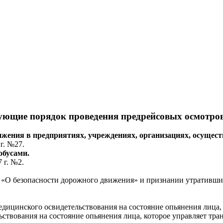
ющие порядок проведения предрейсовых осмотров 
ижения в предприятиях, учреждениях, организациях, осущес
г. №27.
обусами.
 г. №2.
а «О безопасности дорожного движения» и признании утративш
ицинского освидетельствования на состояние опьянения лица, 
ьствования на состояние опьянения лица, которое управляет т