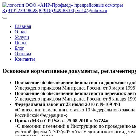
Skip
ООО «АИР-Профмед»
предрейсовые осмотры
to
8 (919) 239-98-28
8 (916) 949-83-00
rvn14@inbox.ru
content
Главная
О нас
Услуги
Цены
Блог
Отзывы
Контакты
Основные нормативные документы, регламентиру
Положение об обеспечении безопасности дорожного дв
Утверждено приказом Минтранса России от 9 марта 1995 
Положение об обеспечении безопасности перевозок авт
Утверждено приказом Минтранса России от 8 января 1997
Федеральный закон от 23 июля 2010 г. №169-ФЗ
«О внесении изменения в статью 19 Федерального закон
Российской Федерации»;
Приказ МЗ и СР РФ от 25.08.2010 г. №724н
«О внесении изменений в Инструкцию по проведению мед
учетной формы N 307/у-05 «Акт медицинского освидетел