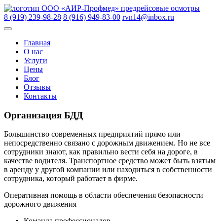
Skip
ООО «АИР-Профмед»
предрейсовые осмотры
to
8 (919) 239-98-28
8 (916) 949-83-00
rvn14@inbox.ru
content
Главная
О нас
Услуги
Цены
Блог
Отзывы
Контакты
Организация БДД
Большинство современных предприятий прямо или
непосредственно связано с дорожным движением. Но не все
сотрудники знают, как правильно вести себя на дороге, в
качестве водителя. Транспортное средство может быть взятым
в аренду у другой компании или находиться в собственности
сотрудника, который работает в фирме.
Оперативная помощь в области обеспечения безопасности
дорожного движения
Команда профессионалов