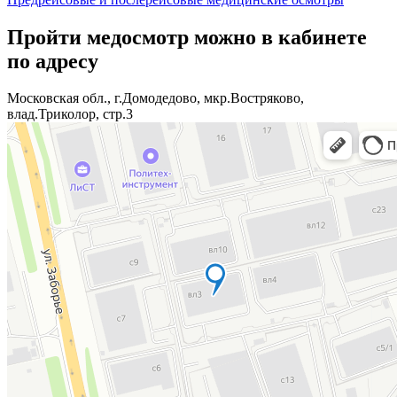
по
записям
Пройти медосмотр можно в кабинете
по адресу
Московская обл., г.Домодедово, мкр.Востряково,
влад.Триколор, стр.3