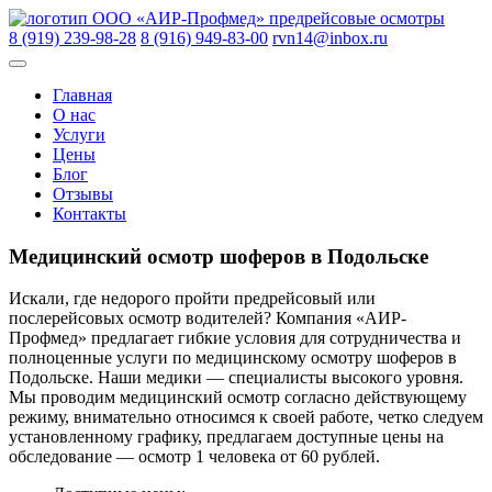
Skip
ООО «АИР-Профмед»
предрейсовые осмотры
to
8 (919) 239-98-28
8 (916) 949-83-00
rvn14@inbox.ru
content
Главная
О нас
Услуги
Цены
Блог
Отзывы
Контакты
Медицинский осмотр шоферов в Подольске
Искали, где недорого пройти предрейсовый или
послерейсовых осмотр водителей? Компания «АИР-
Профмед» предлагает гибкие условия для сотрудничества и
полноценные услуги по медицинскому осмотру шоферов в
Подольске. Наши медики — специалисты высокого уровня.
Мы проводим медицинский осмотр согласно действующему
режиму, внимательно относимся к своей работе, четко следуем
установленному графику, предлагаем доступные цены на
обследование — осмотр 1 человека от 60 рублей.