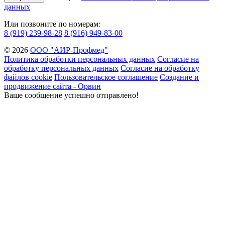
данных
Или позвоните по номерам:
8 (919) 239-98-28
8 (916) 949-83-00
© 2026
ООО "АИР-Профмед"
Политика обработки персональных данных
Согласие на
обработку персональных данных
Согласие на обработку
файлов cookie
Пользовательское соглашение
Создание и
продвижение сайта - Орвин
Ваше сообщение успешно отправлено!