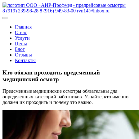
Skip
ООО «АИР-Профмед»
предрейсовые осмотры
to
8 (919) 239-98-28
8 (916) 949-83-00
rvn14@inbox.ru
content
Главная
О нас
Услуги
Цены
Блог
Отзывы
Контакты
Кто обязан проходить предсменный
медицинский осмотр
Предсменные медицинские осмотры обязательны для
определенных категорий работников. Узнайте, кто именно
должен их проходить и почему это важно.