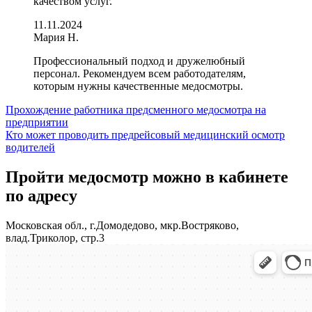
качеством услуг.
11.11.2024
Мария Н.
Профессиональный подход и дружелюбный
персонал. Рекомендуем всем работодателям,
которым нужны качественные медосмотры.
Навигация
Прохождение работника предсменного медосмотра на
предприятии
по
Кто может проводить предрейсовый медицинский осмотр
записям
водителей
Пройти медосмотр можно в кабинете
по адресу
Московская обл., г.Домодедово, мкр.Востряково,
влад.Триколор, стр.3