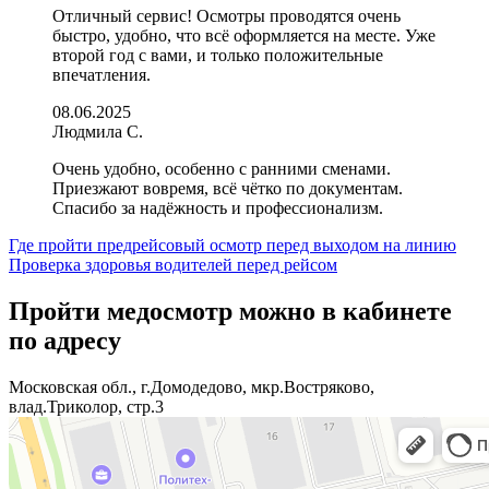
Отличный сервис! Осмотры проводятся очень
быстро, удобно, что всё оформляется на месте. Уже
второй год с вами, и только положительные
впечатления.
08.06.2025
Людмила С.
Очень удобно, особенно с ранними сменами.
Приезжают вовремя, всё чётко по документам.
Спасибо за надёжность и профессионализм.
Навигация
Где пройти предрейсовый осмотр перед выходом на линию
Проверка здоровья водителей перед рейсом
по
записям
Пройти медосмотр можно в кабинете
по адресу
Московская обл., г.Домодедово, мкр.Востряково,
влад.Триколор, стр.3