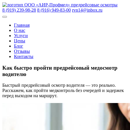
Skip
ООО «АИР-Профмед»
предрейсовые осмотры
to
8 (919) 239-98-28
8 (916) 949-83-00
rvn14@inbox.ru
content
Главная
О нас
Услуги
Цены
Блог
Отзывы
Контакты
Как быстро пройти предрейсовый медосмотр
водителю
Быстрый предрейсовый осмотр водителя — это реально.
Расскажем, как пройти медконтроль без очередей и задержек
перед выходом на маршрут.